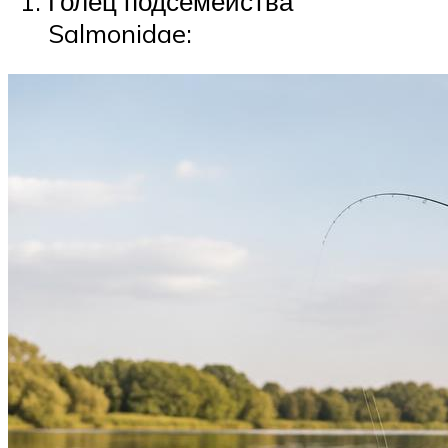
Голец подсемейства
Salmonidae: