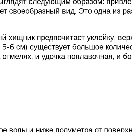
ыглядят следующим образом: привлек
ет своеобразный вид. Это одна из 
ый хищник предпочитает уклейку, ве
 5-6 см) существует большое количе
 отмелях, и удочка поплавочная, и б
е воды и ниже полуметра от поверхн