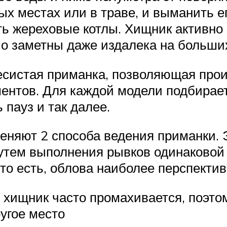
ых местах или в траве, и выманить е
ь жереховые котлы. Хищник активно 
шо заметны даже издалека на больши
весистая приманка, позволяющая прои
ентов. Для каждой модели подбирает
 пауз и так далее.
меняют 2 способа ведения приманки. 
утем выполнения рывков одинаковой 
то есть, облова наиболее перспекти
 хищник часто промахивается, поэто
ругое место