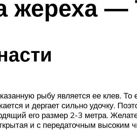
а жереха —
насти
азанную рыбу является ее клев. То е
кается и дергает сильно удочку. Поэ
одящий его размер 2-3 метра. Желат
ткрытая и с передаточным высоким ч