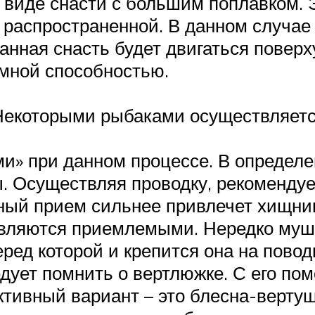
 виде снасти с большим поплавком. 
 распространенной. В данном случа
анная снасть будет двигаться повер
мной способностью.
 Некоторыми рыбаками осуществляетс
ми» при данном процессе. В определ
. Осуществляя проводку, рекоменду
нный прием сильнее привлечет хищник
являются приемлемыми. Нередко муш
еред которой и крепится она на пово
ледует помнить о вертлюжке. С его п
ктивный вариант – это блесна-верту