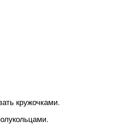
вать кружочками.
полукольцами.