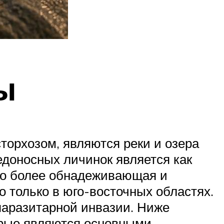
ы
торхозом, являются реки и озера
едоносных личинок является как
ко более обнадеживающая и
 только в юго-восточных областях.
 паразитарной инвазии. Ниже
торые являются основными