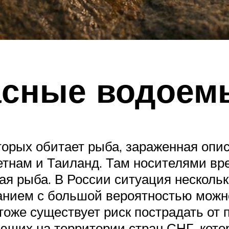
асные водоем
рых обитает рыба, зараженная опис
ьетнам и Таиланд. Там носителями вр
ая рыба. В России ситуация несколь
нием с большой вероятностью можно
тоже существует риск пострадать от
кающих на территории стран СНГ, ко