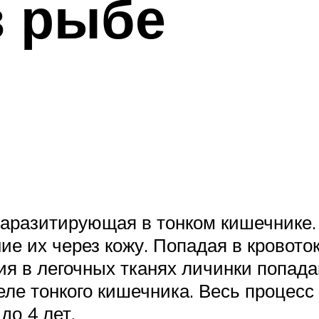
в рыбе
паразитирующая в тонком кишечнике.
е их через кожу. Попадая в кровоток
ия в легочных тканях личинки попада
ле тонкого кишечника. Весь процесс 
до 4 лет.