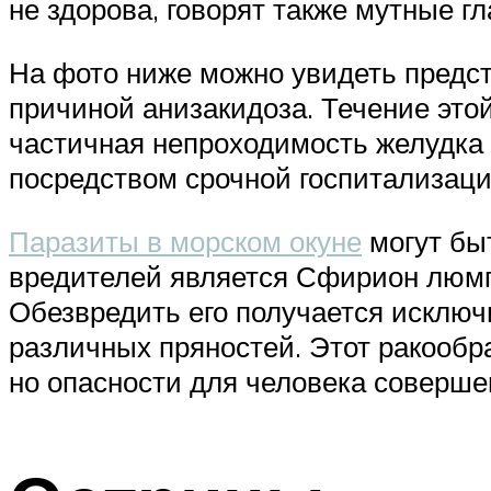
не здорова, говорят также мутные г
На фото ниже можно увидеть предста
причиной анизакидоза. Течение этой
частичная непроходимость желудка 
посредством срочной госпитализаци
Паразиты в морском окуне
могут бы
вредителей является Сфирион люмпи
Обезвредить его получается исклю
различных пряностей. Этот ракооб
но опасности для человека соверше