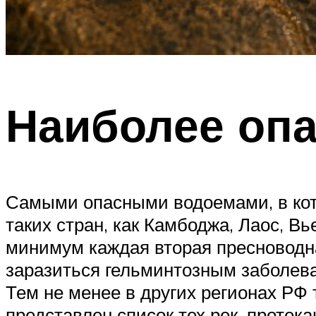
Наиболее оп
Самыми опасными водоемами, в кото
таких стран, как Камбоджа, Лаос, В
минимум каждая вторая пресноводн
заразиться гельминтозным заболева
Тем не менее в других регионах РФ 
представлен список тех рек, проте