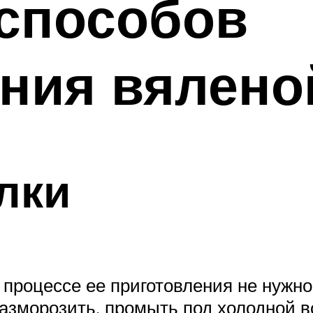
 способов
ения вялен
лки
 процессе ее приготовления не нужно
разморозить, промыть под холодной в