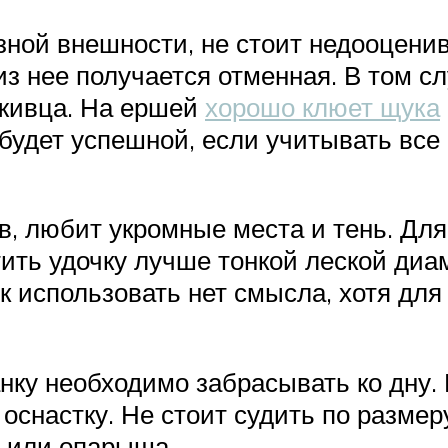
ной внешности, не стоит недооценив
из нее получается отменная. В том сл
 живца. На ершей
хорошо клюет щука
будет успешной, если учитывать все
в, любит укромные места и тень. Дл
ить удочку лучше тонкой леской диа
 использовать нет смысла, хотя для
нку необходимо забрасывать ко дну.
 оснастку. Не стоит судить по разме
я или опарыша.