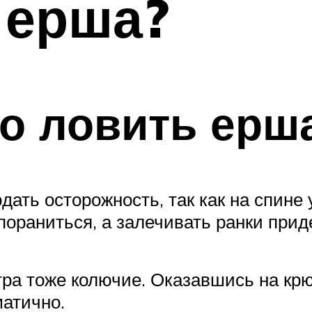
 ерша?
о ловить ерш
ать осторожность, так как на спине 
 пораниться, а залечивать ранки прид
тра тоже колючие. Оказавшись на кр
матично.