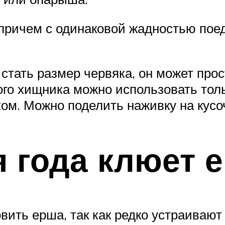
причем с одинаковой жадностью поед
тать размер червяка, он может прост
го хищника можно использовать толь
ом. Можно поделить наживку на кусоч
я года клюет 
вить ерша, так как редко устраивают 