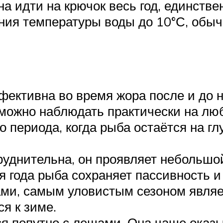
а идти на крючок весь год, единств
ния температуры воды до 10°С, обыч
фективна во время жора после и до 
у можно наблюдать практически на лю
о периода, когда рыба остаётся на 
руднительна, он проявляет небольшой
я года рыба сохраняет пассивность и
ми, самым уловистым сезоном являе
ся к зиме.
я попутно с лещами. Она чаще оказы