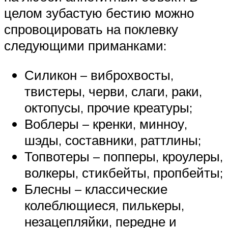
целом зубастую бестию можно
спровоцировать на поклевку
следующими приманками:
Силикон – виброхвосты,
твистеры, черви, слаги, раки,
октопусы, прочие креатуры;
Воблеры – кренки, минноу,
шэды, составники, раттлины;
Топвотеры – попперы, кроулеры,
волкеры, стикбейты, пропбейты;
Блесны – классические
колеблющиеся, пилькеры,
незацепляйки, передне и