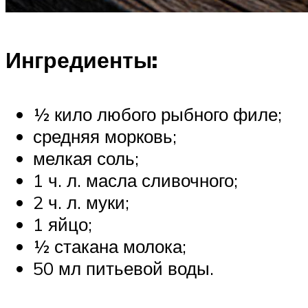
Ингредиенты:
½ кило любого рыбного филе;
средняя морковь;
мелкая соль;
1 ч. л. масла сливочного;
2 ч. л. муки;
1 яйцо;
½ стакана молока;
50 мл питьевой воды.