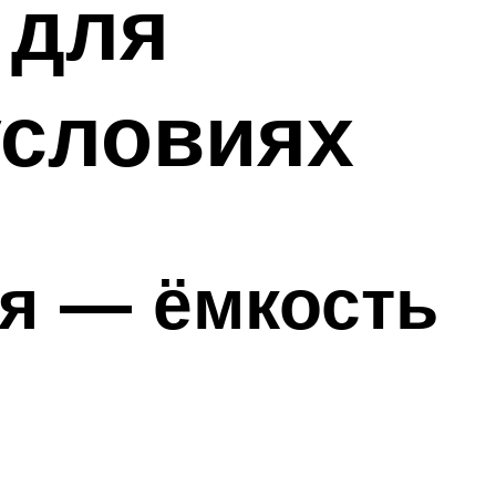
 для
условиях
я — ёмкость