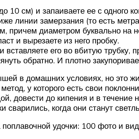
о 10 см) и запаиваете ее с одного к
же линии замерзания (то есть метра 
ом, причем диаметром буквально на 
аст и вырезаете из него пробку.
 вставляете его во вбитую трубку, п
януть обратно. И плотно закупорива
рышей в домашних условиях, но это ж
метод, у которого есть свои поклонн
й, довести до кипения и в течение 
ки сварились, когда они станут свет
 поплавочной удочки: 100 фото и ви