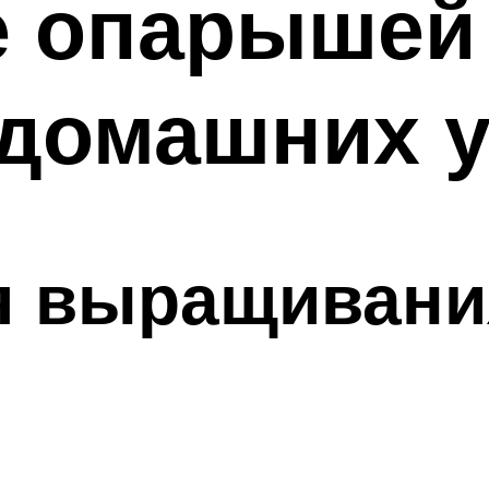
е опарышей
 домашних 
ля выращивани