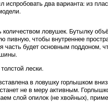
 испробовать два варианта: из плас
модели.
ь количеством ловушек. Бутылку объ
ю пивную, чтобы внутреннее простра
я часть будет основным поддоном, ч
ушины.
толстой лески.
вставлена в ловушку горлышком вниз
 станет не в меру активным. Горлыш
аем слой опилок (не хвойных), прим