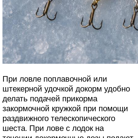
При ловле поплавочной или
штекерной удочкой докорм удобно
делать подачей прикорма
закормочной кружкой при помощи
раздвижного телескопического
шеста. При лове с лодок на
течении докормочные дозы подают