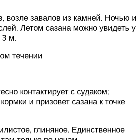
в, возле завалов из камней. Ночью и
ослей. Летом сазана можно увидеть у
 3 м.
ном течении
есно контактирует с судаком;
кормки и призовет сазана к точке
илистое, глиняное. Единственное
там только по ночам.