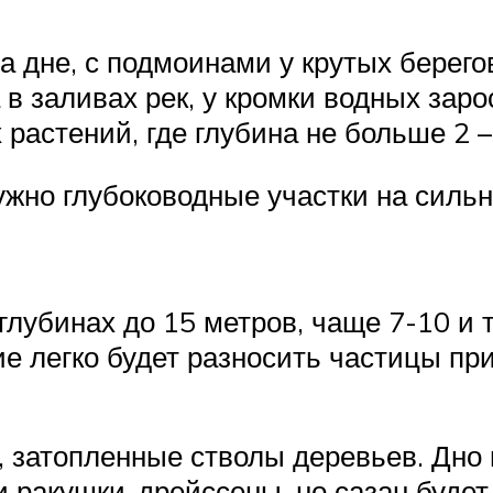
а дне, с подмоинами у крутых берего
 в заливах рек, у кромки водных зар
растений, где глубина не больше 2 –
ужно глубоководные участки на силь
глубинах до 15 метров, чаще 7-10 и т
е легко будет разносить частицы при
 затопленные стволы деревьев. Дно 
 ракушки-дрейссены, но сазан будет 