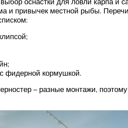
ыбор оснастки для ловли карпа и са
ема и привычек местной рыбы. Переч
списком:
клипсой;
йн;
 с фидерной кормушкой.
терностер – разные монтажи, поэтому