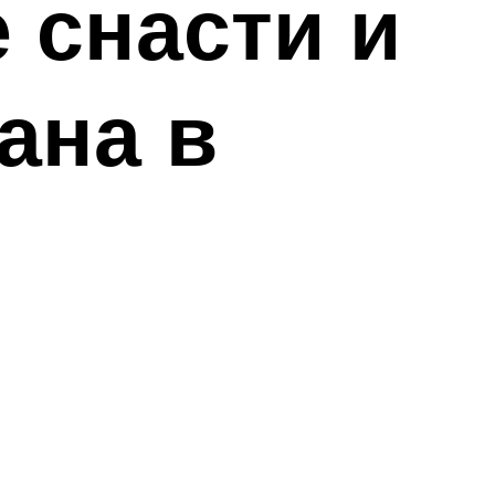
 снасти и
ана в