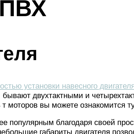
 ПВХ
теля
остью установки навесного двигател
и бывают двухтактными и четырехтак
 т моторов вы можете ознакомится ту
ее популярным благодаря своей прос
ебольшие габариты двигателя позвол