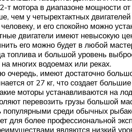
-т мотора в диапазоне мощности от 5 
е, чем у четырехтактных двигателей
 человеку, и его спокойно можно уст
тные двигатели имеют невысокую цен
нить его можно будет в любой масте
а топлива и большой уровень выброс
на многих водоемах или реках.
ю очередь, имеют достаточно большо
инается от 27 кг, что создает больш
акие моторы устанавливаются на лод
оляют перевозить грузы большой мас
нь популярными среди обычных рыбак
йдет для более профессиональной экс
преимуществами являются низкий уров