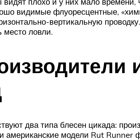
бы видят плохо и у них мало времен
рошо видимые флуоресцентные, «хим
изонтально-вертикальную проводку. 
 место ловли.
оизводители 
д
ствуют два типа блесен цикада: про
 и американские модели Rut Runner 