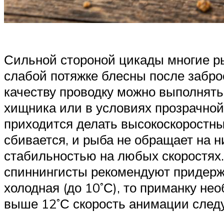
Сильной стороной цикады многие р
слабой потяжке блесны после забро
качеству проводку можно выполнять 
хищника или в условиях прозрачной
приходится делать высокоскоростны
сбивается, и рыба не обращает на 
стабильностью на любых скоростях.
спиннингисты рекомендуют придержи
холодная (до 10˚С), то приманку не
выше 12˚С скорость анимации следу