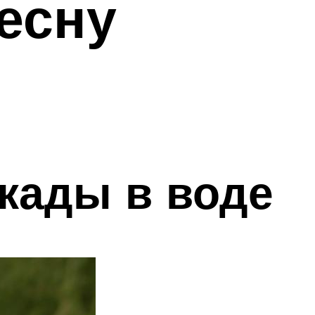
есну
кады в воде