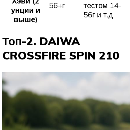
Хэви (2
56+г
тестом 14-
унции и
56г и т.д
выше)
Топ-2. DAIWA
CROSSFIRE SPIN 210