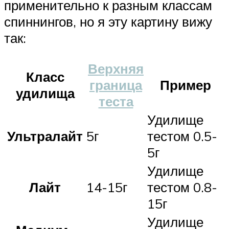
применительно к разным классам
спиннингов, но я эту картину вижу
так:
Верхняя
Класс
граница
Пример
удилища
теста
Удилище
Ультралайт
5г
тестом 0.5-
5г
Удилище
Лайт
14-15г
тестом 0.8-
15г
Удилище