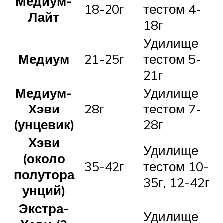
Медиум-
18-20г
тестом 4-
Лайт
18г
Удилище
Медиум
21-25г
тестом 5-
21г
Медиум-
Удилище
Хэви
28г
тестом 7-
(унцевик)
28г
Хэви
Удилище
(около
35-42г
тестом 10-
полутора
35г, 12-42г
унций)
Экстра-
Удилище