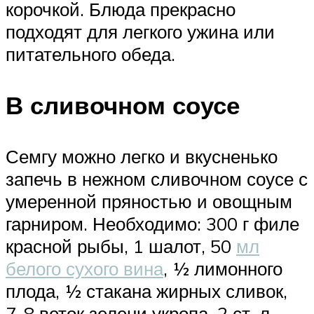
корочкой. Блюда прекрасно
подходят для легкого ужина или
питательного обеда.
В сливочном соусе
Семгу можно легко и вкусненько
запечь в нежном сливочном соусе с
умеренной пряностью и овощным
гарниром. Необходимо: 300 г филе
красной рыбы, 1 шалот, 50
мл
белого сухого вина
, ½ лимонного
плода, ½ стакана жирных сливок,
7-8 веток зелени укропа, 2 ст. л.