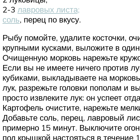
2-3
лавровых листа;
соль
, перец по вкусу.
Рыбу помойте, удалите косточки, оч
крупными кусками, выложите в один
Очищенную морковь нарежьте кружо
Если вы не имеете ничего против л
кубиками, выкладываете на морковь
лук, разрежьте головки пополам и вы
просто извлеките лук: он успеет отд
Картофель очистите, нарежьте мелк
Добавьте соль, перец, лавровый лис
примерно 15 минут. Выключите огон
под крышкой настояться в течение 1