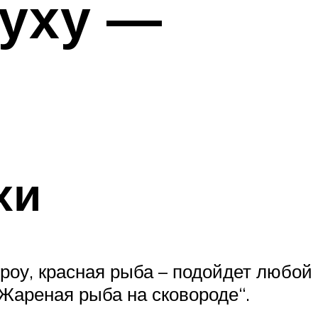
 уху —
хи
ероу, красная рыба – подойдет любой
“Жареная рыба на сковороде“.