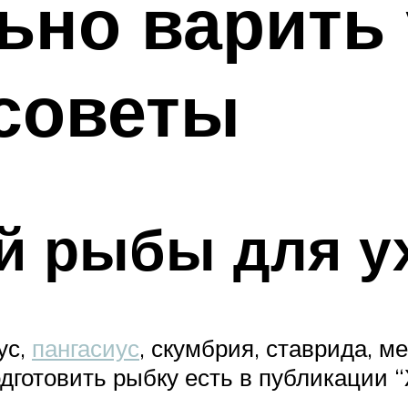
ьно варить
советы
й рыбы для у
ус,
пангасиус
, скумбрия, ставрида, м
подготовить рыбку есть в публикации 