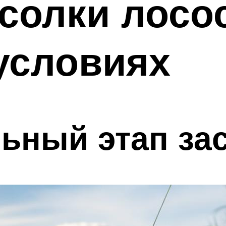
солки лосо
условиях
ьный этап за