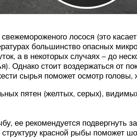
свежемороженого лосося (это касае
пературах большинство опасных микро
ток, а в некоторых случаях – до неск
я). Однако стоит воздержаться от по
жести сырья поможет осмотр головы, 
ьных пятен (желтых, серых), видимы
у, ее рекомендуется подвергнуть за
и структуру красной рыбы поможет шо