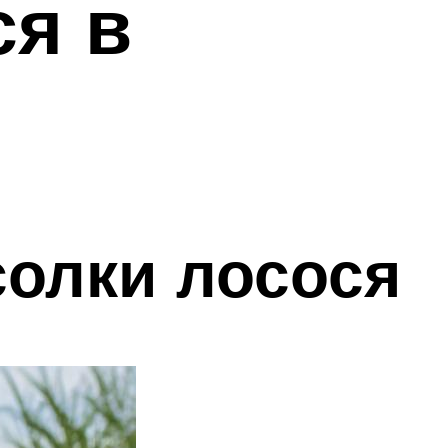
ся в
солки лосося