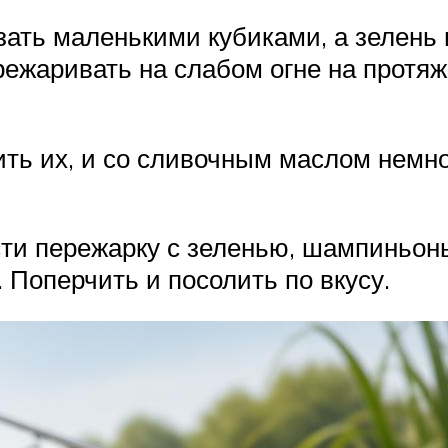
езать маленькими кубиками, а зелен
режаривать на слабом огне на протяж
щить их, и со сливочным маслом нем
сти пережарку с зеленью, шампиньоны
 Поперчить и посолить по вкусу.