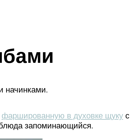
ибами
и начинками.
л
фаршированную в духовке щуку
с
ус блюда запоминающийся.