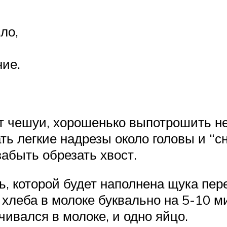
ло,
ние.
т чешуи, хорошенько выпотрошить не
ь легкие надрезы около головы и “сн
забыть обрезать хвост.
ь, которой будет наполнена щука пер
о хлеба в молоке буквально на 5-10 м
чивался в молоке, и одно яйцо.