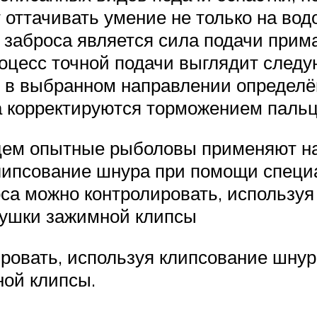
оттачивать умение не только на вод
заброса является сила подачи прима
роцесс точной подачи выглядит след
его в выбранном направлении опреде
а корректируются торможением пальц
цем опытные рыболовы применяют на
липсование шнура при помощи специа
са можно контролировать, использу
тушки зажимной клипсы
ировать, используя клипсование шну
ной клипсы.