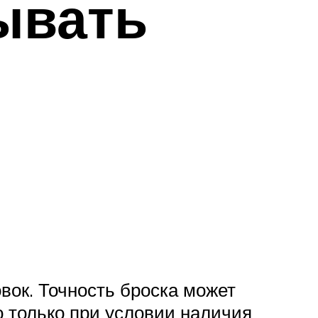
ывать
вок. Точность броска может
 только при условии наличия