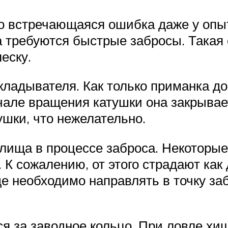
о встречающаяся ошибка даже у опыт
а требуются быстрые забросы. Такая
еску.
ладывателя. Как только приманка дос
чале вращения катушки она закрывае
ушки, что нежелательно.
лища в процессе заброса. Некоторы
К сожалению, от этого страдают как д
е необходимо направлять в точку заб
я за заводное кольцо. При ловле хи