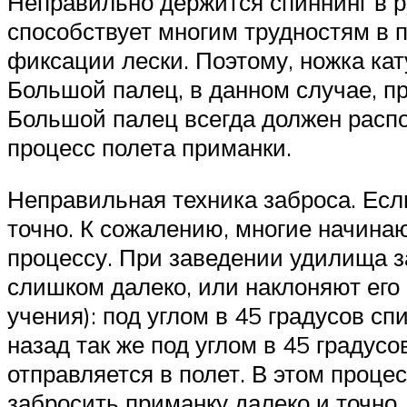
Неправильно держится спиннинг в р
способствует многим трудностям в 
фиксации лески. Поэтому, ножка к
Большой палец, в данном случае, пр
Большой палец всегда должен расп
процесс полета приманки.
Неправильная техника заброса. Если
точно. К сожалению, многие начина
процессу. При заведении удилища за
слишком далеко, или наклоняют его 
учения): под углом в 45 градусов сп
назад так же под углом в 45 градус
отправляется в полет. В этом процес
забросить приманку далеко и точно.