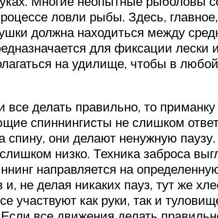
уках. Многие неопытные рыболовы с
процессе ловли рыбы. Здесь, главное
атушки должна находиться между сре
едназначается для фиксации лески и
олагаться на удилище, чтобы в любо
 все делать правильно, то приманку
ющие спиннингисты не слишком ответ
 спину, они делают ненужную паузу. 
слишком низко. Техника заброса выгл
иннинг направляется на определенную
ов и, не делая никаких пауз, тут же 
се участвуют как руки, так и туловище
 Если все движения делать правильно