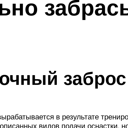
ьно забрас
точный заброс
вырабатывается в результате трениро
писанных видов подачи оснастки, но