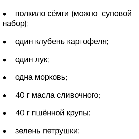
• полкило сёмги (можно суповой
набор);
• один клубень картофеля;
• один лук;
• одна морковь;
• 40 г масла сливочного;
• 40 г пшённой крупы;
• зелень петрушки;