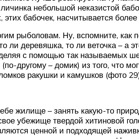
 личинка небольшой неказистой бабоч
х, этих бабочек, насчитывается более
огим рыболовам. Ну, вспомните, как п
то ли деревяшка, то ли веточка – а 
ыделяя с помощью так называемых ше
по-другому – домик) из того, что мог
бломков ракушки и камушков (фото 29)
ебе жилище – занять какую-то приро
 свое убежище твердой хитиновой го
вляются ценной и подходящей наживк