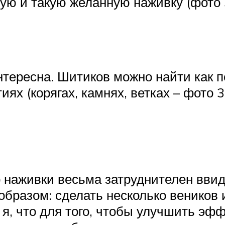
ую и такую желанную наживку (фото 3
интересна. Шитиков можно найти как
ях (корягах, камнях, ветках – фото 3
ор наживки весьма затруднителен вв
бразом: сделать несколько веников и
 я, что для того, чтобы улучшить эфф