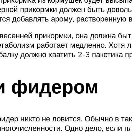
ерной прикормки должен быть довольн
ся добавлять арому, растворенную в
 весенней прикормки, она должна быт
етаболизм работает медленно. Хотя л
алку должно хватить 2-3 пакетика п
ли фидером
фидер никто не ловится. Обычно в та
 многочисленности. Одно дело, если 