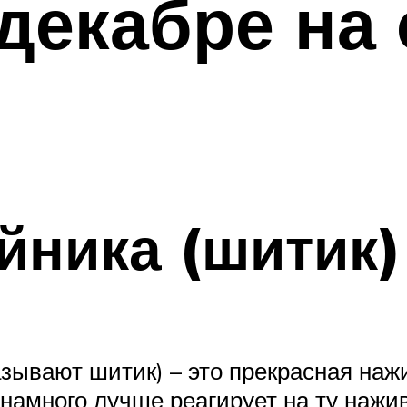
декабре на
йника (шитик)
азывают шитик) – это прекрасная наж
намного лучше реагирует на ту нажив