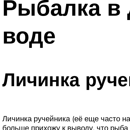
Рыбалка в 
воде
Личинка руче
Личинка ручейника (её еще часто н
больше прихожу к выводу, что рыба 