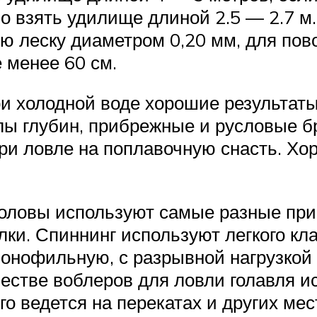
о взять удилище длиной 2.5 — 2.7 м.
ю леску диаметром 0,20 мм, для пов
 менее 60 см.
и холодной воде хорошие результаты
лы глубин, прибрежные и русловые б
при ловле на поплавочную снасть. Хо
боловы используют самые разные пр
и. Спиннинг используют легкого клас
онофильную, с разрывной нагрузкой о
стве воблеров для ловли голавля ис
о ведется на перекатах и других ме