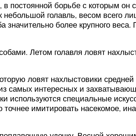
, в постоянной борьбе с которым он 
небольшой голавль, весом всего ли
ба значительно более крупного веса.
обами. Летом голавля ловят нахлыст
которую ловят нахлыстовики средней
 из самых интересных и захватывающ
нки используются специальные иску
 точнее имитировать насекомое, ина
 поплавочную удочку. Весной хороши