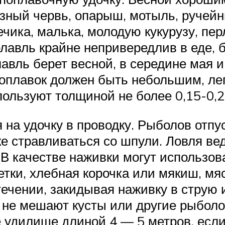
зный червь, опарыш, мотыль, ручейник
ечика, малька, молодую кукурузу, пер
олавль крайне непривередлив в еде,
вль берет весной, в середине мая и 
 поплавок должен быть небольшим, ле
спользуют толщиной не более 0,15-0,2
 на удочку в проводку. Рыболов отпу
ке стравливаться со шпули. Ловля ве
В качестве наживки могут использова
летки, хлебная корочка или мякиш, мя
течении, закидывая наживку в струю 
у не мешают кусты или другие рыболо
удилище длиной 4 — 5 метров, если б