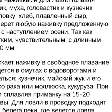
, муха, головастик и кузнечик.
ловку, хлеб, плавленный сыр,
 берет любую наживку предложенную
с наступлением осени. Так как
гким, чувствительным, с длинным
0 мм.
скает наживку в свободное плавание
дется в омутах с водоворотами и
ться: кузнечик, майский жук и его
со рака или моллюска, кукуруза. При
и сплавляя приманку на 15-20
вы. Для ловли в проводку подходит
ерега реки, где ведется ловля,