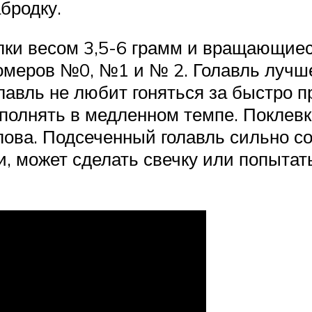
абродку.
лки весом 3,5-6 грамм и вращающие
омеров №0, №1 и № 2. Голавль лучше
Голавль не любит гоняться за быстр
олнять в медленном темпе. Поклевка
ова. Подсеченный голавль сильно со
 может сделать свечку или попытатьс