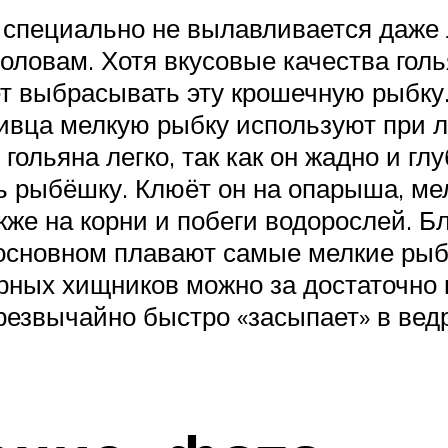
а специально не вылавливается даже
оловам. Хотя вкусовые качества голь
ет выбрасывать эту крошечную рыбку.
ивца мелкую рыбку используют при ло
 гольяна легко, так как он жадно и гл
ь рыбёшку. Клюёт он на опарыша, мел
также на корни и побеги водорослей. 
в основном плавают самые мелкие ры
рных хищников можно за достаточно 
чрезвычайно быстро «засыпает» в ведр