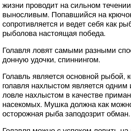
жизни проводит на сильном течении
выносливым. Попавшийся на крючок 
сопротивляется и ведет себя как ры
рыболова настоящая победа.
Голавля ловят самыми разными спос
донную удочки, спиннингом.
Голавль является основной рыбой, 
голавля нахлыстом является одним
ловле нахлыстом в качестве прима
насекомых. Мушка должна как можно
осторожная рыба заподозрит обман.
Голавля можно с успехом ловить на