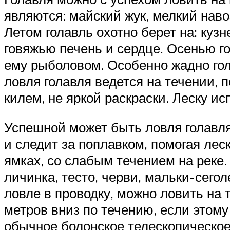
являются: майский жук, мелкий наво
Летом голавль охотно берет на: кузн
говяжью печень и сердце. Осенью г
ему рыболовом. Особенно жадно гола
ловля голавля ведется на течении,
килем, не яркой раскраски. Леску и
Успешной может быть ловля голавля
и следит за поплавком, помогая лес
ямках, со слабым течением на реке. 
личинка, тесто, черви, мальки-сего
ловле в проводку, можно ловить на 
метров вниз по течению, если этом
обычное болонское телескопическое 