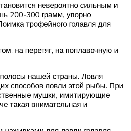
становится невероятно сильным и
шь 200-300 грамм, упорно
 Поимка трофейного голавля для
ом, на перетяг, на поплавочную и
 полосы нашей страны. Ловля
их способов ловли этой рыбы. При
сственные мушки, имитирующие
че такая внимательная и
м наживками для ловли голавля