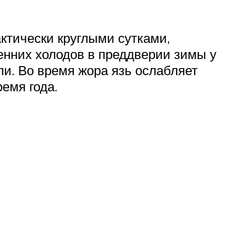
актически круглыми сутками,
енних холодов в преддверии зимы у
ли. Во время жора язь ослабляет
емя года.