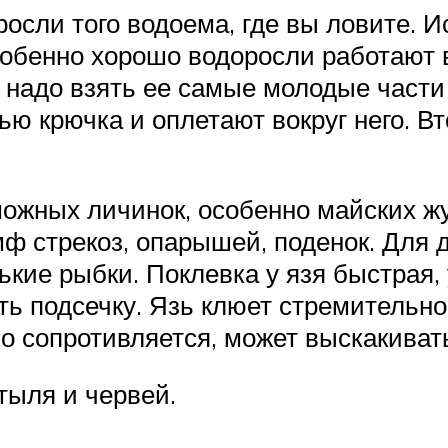
сли того водоема, где вы ловите. Иск
Особенно хорошо водоросли работают 
, надо взять ее самые молодые части
ью крючка и оплетают вокруг него. В
можных личинок, особенно майских жу
имф стрекоз, опарышей, поденок. Для 
ькие рыбки. Поклевка у язя быстрая,
ать подсечку. Язь клюет стремительно
о сопротивляется, может выскакивать
тыля и червей.