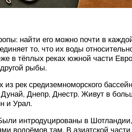
ропы: найти его можно почти в каждо
ъединяет то, что их воды относитель
еже в тёплых реках южной части Евр
 другой рыбы.
х из рек средиземноморского бассейн
 Дунай, Днепр, Днестр. Живут в боль
он и Урал.
Были интродуцированы в Шотландии,
ми водоёмов там. В азиатской части