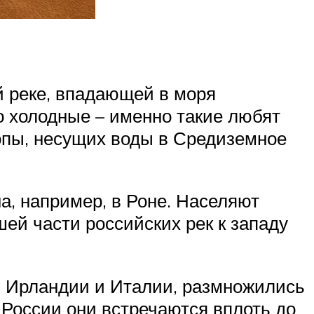
й реке, впадающей в моря
но холодные – именно такие любят
опы, несущих воды в Средиземное
а, например, в Роне. Населяют
шей части российских рек к западу
 Ирландии и Италии, размножились
 России они встречаются вплоть до