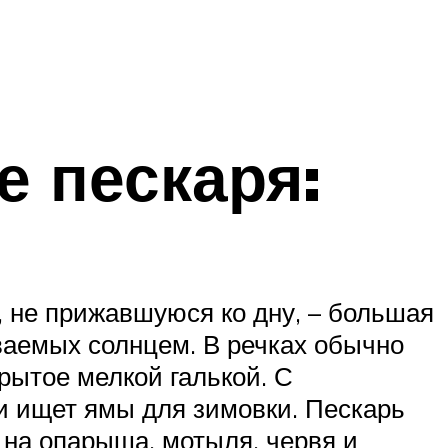
е пескаря:
, не прижавшуюся ко дну, – большая
еваемых солнцем. В речках обычно
крытое мелкой галькой. С
 и ищет ямы для зимовки. Пескарь
 на опарыша, мотыля, червя и