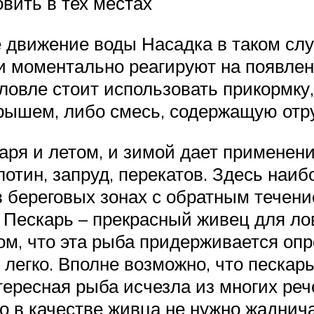
вить в тех местах
е движение воды Насадка в таком слу
 моментально реагируют на появлени
 ловле стоит использовать прикормк
рышем, либо смесь, содержащую отр
аря и летом, и зимой дает применен
отин, запруд, перекатов. Здесь наи
 в береговых зонах с обратным течен
 Пескарь – прекрасный живец для ло
м, что эта рыба придерживается опр
 легко. Вполне возможно, что пескар
тересная рыба исчезла из многих ре
го в качестве живца не нужно жаднич