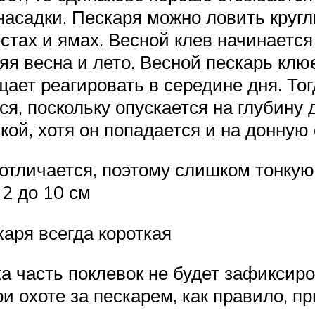
насадки. Пескаря можно ловить круглы
стах и ямах. Весной клев начинается
я весна и лето. Весной пескарь клюе
щает реагировать в середине дня. То
я, поскольку опускается на глубину 
ой, хотя он попадается и на донную 
отличается, поэтому слишком тонкую 
2 до 10 см
каря всегда короткая
а часть поклевок не будет зафиксир
ри охоте за пескарем, как правило,