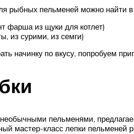
для рыбных пельменей можно найти в
т фарша из щуки для котлет)
ы, из сурими, из семги)
рать начинку по вкусу, попробуем пр
бки
у необычными пельменями, предлагае
ный мастер-класс лепки пельменей р