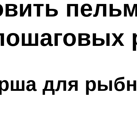
овить пельм
пошаговых 
рша для рыб