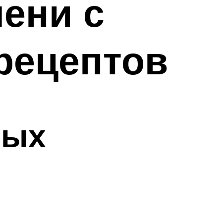
ени с
рецептов
ных