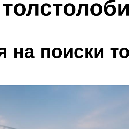
 толстолоб
 на поиски т