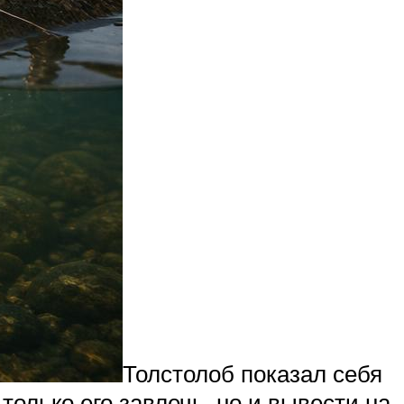
Толстолоб показал себя
олько его завлечь, но и вывести на