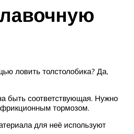
плавочную
щью ловить толстолобика? Да,
на быть соответствующая. Нужно
с фрикционным тормозом.
атериала для неё используют