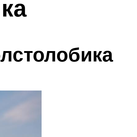
ика
олстолобика