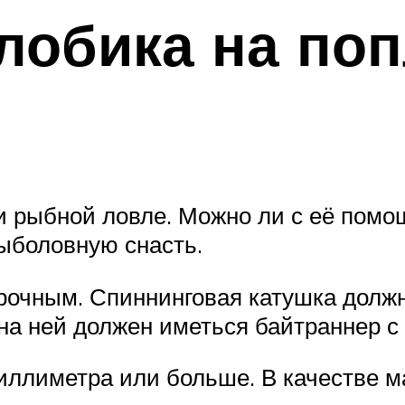
лобика на по
ри рыбной ловле. Можно ли с её помо
ыболовную снасть.
рочным. Спиннинговая катушка долж
 на ней должен иметься байтраннер 
иллиметра или больше. В качестве м