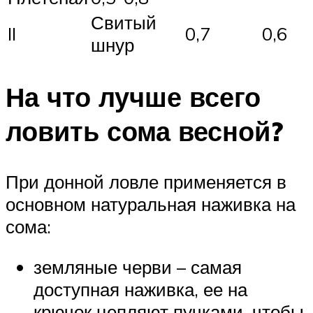
Свитый
II
0,7
0,6
шнур
На что лучше всего
ловить сома весной?
При донной ловле применяется в
основном натуральная наживка на
сома:
земляные черви – самая
доступная наживка, ее на
крючок цепляют пучками, чтобы