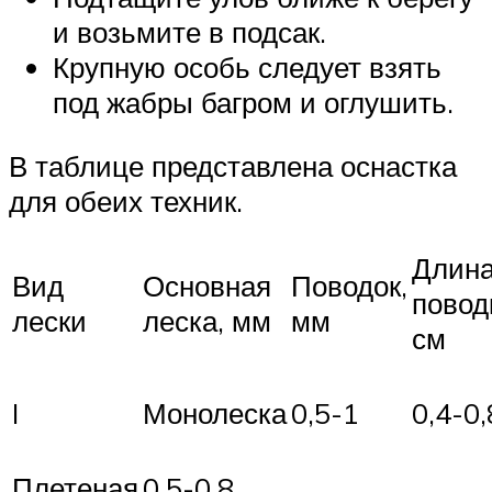
и возьмите в подсак.
Крупную особь следует взять
под жабры багром и оглушить.
В таблице представлена оснастка
для обеих техник.
Длин
Вид
Основная
Поводок,
повод
лески
леска, мм
мм
см
I
Монолеска
0,5-1
0,4-0,
Плетеная
0,5-0,8