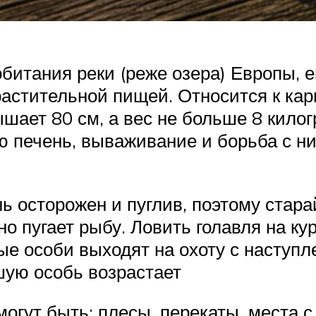
обитания реки (реже озера) Европы, 
 растительной пищей. Относится к ка
шает 80 см, а вес не больше 8 кило
ую печень, вываживание и борьба с н
нь осторожен и пуглив, поэтому стара
ьно пугает рыбу. Ловить голавля на к
ные особи выходят на охоту с наступ
шую особь возрастает
могут быть: плесы, перекаты, места 