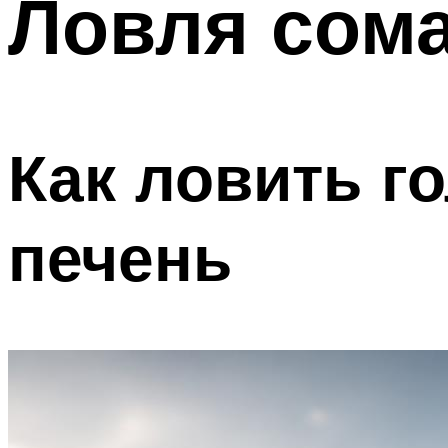
Ловля сома
Как ловить г
печень