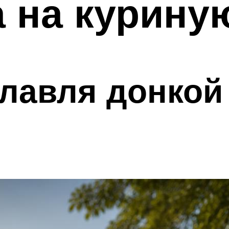
 на курину
олавля донкой