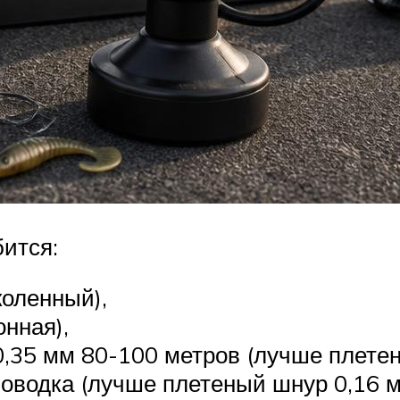
ится:
коленный),
нная),
0,35 мм 80-100 метров (лучше плетен
поводка (лучше плетеный шнур 0,16 м