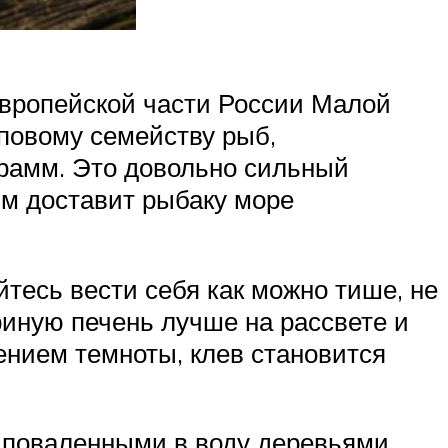
европейской части России Малой
рповому семейству рыб,
грамм. Это довольно сильный
им доставит рыбаку море
йтесь вести себя как можно тише, не
уриную печень лучше на рассвете и
лением темноты, клев становится
с поваленными в воду деревьями,