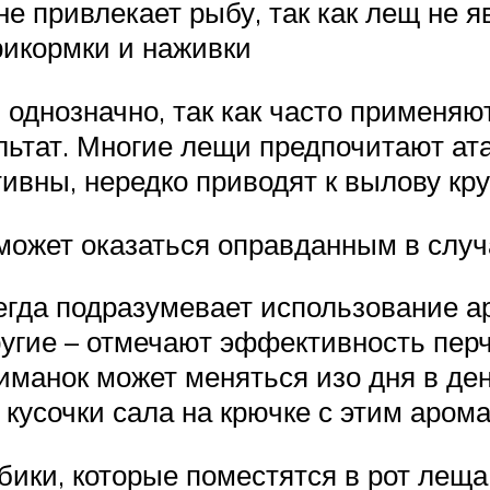
не привлекает рыбу, так как лещ не 
рикормки и наживки
однозначно, так как часто применяют 
ьтат. Многие лещи предпочитают ата
ивны, нередко приводят к вылову кр
ожет оказаться оправданным в случ
егда подразумевает использование 
ругие – отмечают эффективность перч
манок может меняться изо дня в ден
 кусочки сала на крючке с этим аром
бики, которые поместятся в рот леща