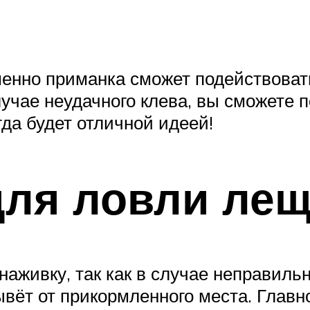
менно приманка сможет подействовать
лучае неудачного клева, вы сможете 
гда будет отличной идеей!
для ловли ле
аживку, так как в случае неправиль
ывёт от прикормленного места. Главн