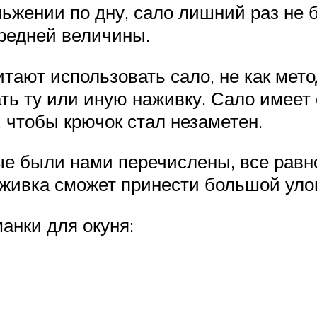
ьжении по дну, сало лишний раз не б
средней величины.
итают использовать сало, не как мет
ь ту или иную наживку. Сало имеет
, чтобы крючок стал незаметен.
ые были нами перечислены, все равн
 наживка сможет принести большой ул
анки для окуня: