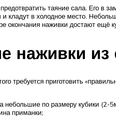
 предотвратить таяние сала. Его в з
 и кладут в холодное место. Небольш
ере окончания наживки достают ещё к
е наживки из
того требуется приготовить «правиль
а небольшие по размеру кубики (2-5м
ина приманки;