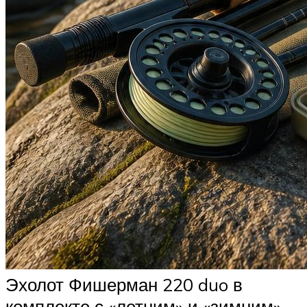
Эхолот Фишерман 220 duo в
комплекте с «летним» и «зимним»