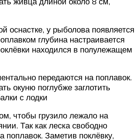
ать живца длиной около 8 см,
й оснастке, у рыболова появляется
поплавком глубина настраивается
 поклёвки находился в полулежащем
оментально передаются на поплавок.
ать окуню поглубже заглотить
алки с лодки
ом, чтобы грузило лежало на
нии. Так как леска свободно
а поплавок. Заметив поклёвку,