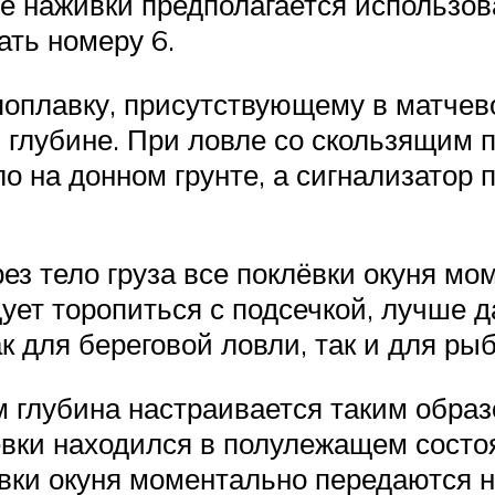
ве наживки предполагается использов
ать номеру 6.
оплавку, присутствующему в матчево
 глубине. При ловле со скользящим 
ло на донном грунте, а сигнализатор
рез тело груза все поклёвки окуня м
ует торопиться с подсечкой, лучше д
к для береговой ловли, так и для рыб
 глубина настраивается таким образ
ёвки находился в полулежащем состоя
ёвки окуня моментально передаются н