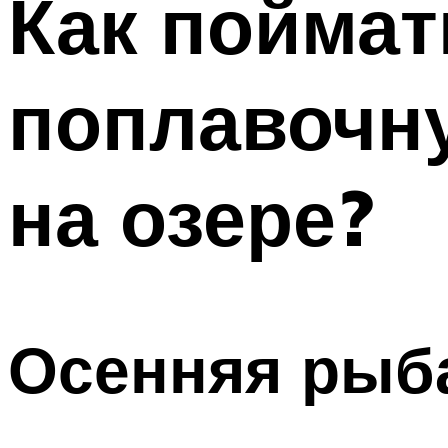
Как поймат
поплавочну
на озере?
Осенняя рыб