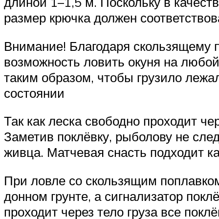
длиной 1–1,5 м. Поскольку в качест
размер крючка должен соответствов
Внимание! Благодаря скользящему п
возможность ловить окуня на любой
таким образом, чтобы грузило лежа
состоянии
Так как леска свободно проходит че
Заметив поклёвку, рыболову не след
живца. Матчевая снасть подходит ка
При ловле со скользящим поплавком
донном грунте, а сигнализатор покл
проходит через тело груза все покл