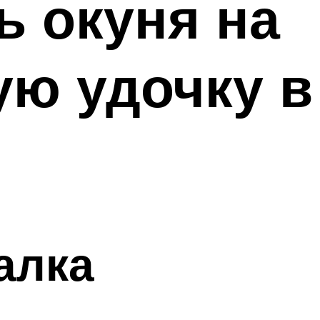
ь окуня на
ю удочку в
алка