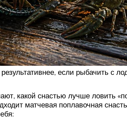
 результативнее, если рыбачить с лод
ют, какой снастью лучше ловить «по
одходит матчевая поплавочная снаст
ебя: