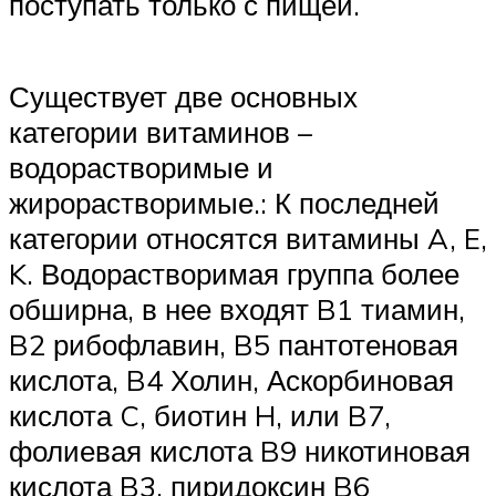
поступать только с пищей.
Существует две основных
категории витаминов –
водорастворимые и
жирорастворимые.: К последней
категории относятся витамины A, E,
K. Водорастворимая группа более
обширна, в нее входят B1 тиамин,
B2 рибофлавин, B5 пантотеновая
кислота, B4 Холин, Аскорбиновая
кислота C, биотин H, или B7,
фолиевая кислота B9 никотиновая
кислота B3, пиридоксин B6