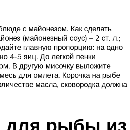
блюде с майонезом. Как сделать
нез (майонезный соус) – 2 ст. л.;
людайте главную пропорцию: на одно
о 4-5 яиц. До легкой пенки
ром. В другую мисочку выложите
смесь для омлета. Корочка на рыбе
оличестве масла, сковородка должна
а для рыбы из