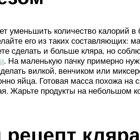
чет уменьшить количество калорий в 
айте его из таких составляющих: майо
жете сделать и больше кляра, но соб
а
. На маленькую пачку примерно нужн
 делать вилкой, венчиком или миксе
нно яйца. Готовая масса похожа на 
ая. Жарьте продукты на небольшом к
 рецепт кляр