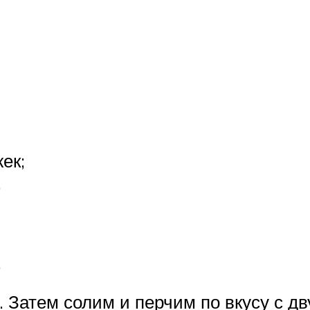
ек;
.
.
Затем солим и перчим по вкусу с дву