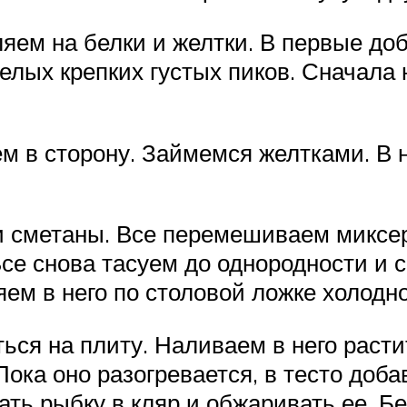
ляем на белки и желтки. В первые д
елых крепких густых пиков. Сначала 
ем в сторону. Займемся желтками. В 
ки сметаны. Все перемешиваем миксе
Все снова тасуем до однородности и с
яем в него по столовой ложке холодн
ться на плиту. Наливаем в него раст
Пока оно разогревается, в тесто доб
кать рыбку в кляр и обжаривать ее. 