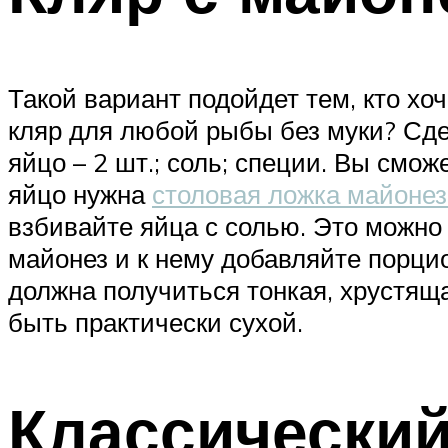
Такой вариант подойдет тем, кто хо
кляр для любой рыбы без муки? Сдел
яйцо – 2 шт.; соль; специи. Вы смо
яйцо нужна
столовая ложка майонез
взбивайте яйца с солью. Это можно
майонез и к нему добавляйте порцио
должна получиться тонкая, хрустящ
быть практически сухой.
Классический