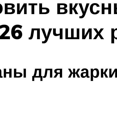
овить вкус
26 лучших 
аны для жарк