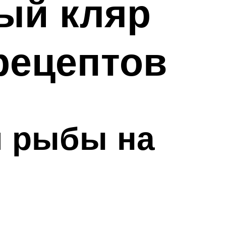
ный кляр
рецептов
и рыбы на