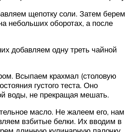
обавляем щепотку соли. Затем берем
на небольших оборотах, а после
них добавляем одну треть чайной
ром. Всыпаем крахмал (столовую
остояния густого теста. Оно
ой воды, не прекращая мешать.
ительное масло. Не жалеем его, нам
авляем взбитые белки. Их вводим в
Берем длинную кулинарную палочку