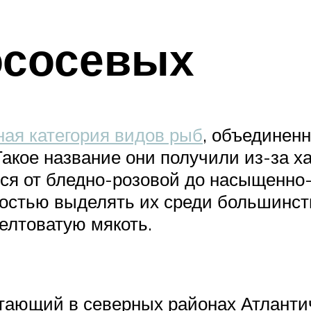
ососевых
ная категория видов рыб
, объединен
акое название они получили из-за 
ься от бледно-розовой до насыщенно
гкостью выделять их среди большинст
лтоватую мякоть.
итающий в северных районах Атлантич