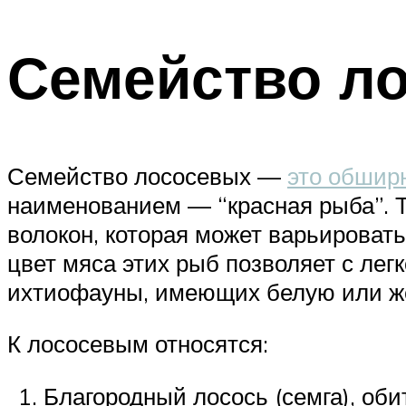
Семейство л
Семейство лососевых —
это обшир
наименованием — “красная рыба”. Т
волокон, которая может варьироват
цвет мяса этих рыб позволяет с ле
ихтиофауны, имеющих белую или же
К лососевым относятся:
Благородный лосось (семга), об