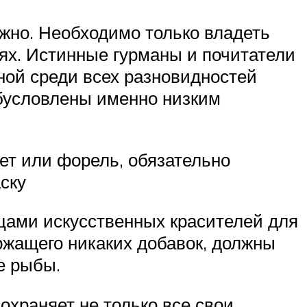
жно. Необходимо только владеть
ях. Истинные гурманы и почитатели
ной среди всех разновидностей
обусловлены именно низким
дет или форель, обязательно
ску
цами искусственных красителей для
ержащего никаких добавок, должны
е рыбы.
сохраняет не только все свои