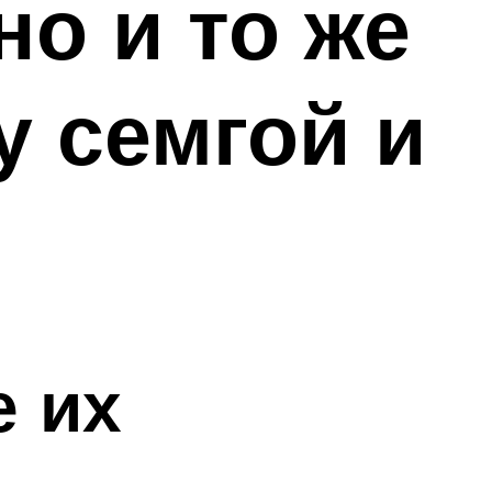
но и то же
у семгой и
е их