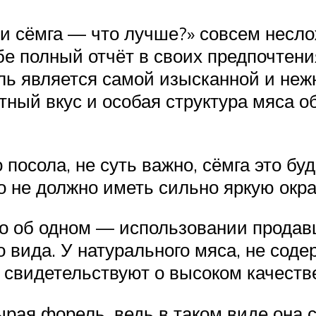
и сёмга — что лучше?» совсем несло
е полный отчёт в своих предпочтени
ль является самой изысканной и неж
ный вкус и особая структура мяса 
посола, не суть важно, сёмга это бу
о не должно иметь сильно яркую окра
ко об одном — использовании продав
 вида. У натурального мяса, не сод
 свидетельствуют о высоком качеств
ырая форель, ведь в таком виде она 