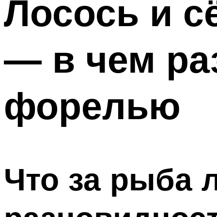
Лосось и сё
— в чем ра
форелью
Что за рыба л