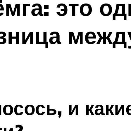
мга: это од
зница межд
осось, и каки