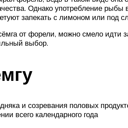
ачества. Однако употребление рыбы 
етуют запекать с лимоном или под сл
 сёмга от форели, можно смело идти
ильный выбор.
емгу
няка и созревания половых продукто
ении всего календарного года