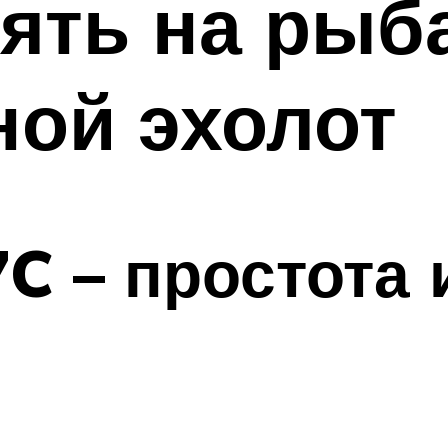
ять на рыб
ной эхолот
C – простота 