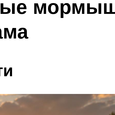
ные мормы
ама
ти