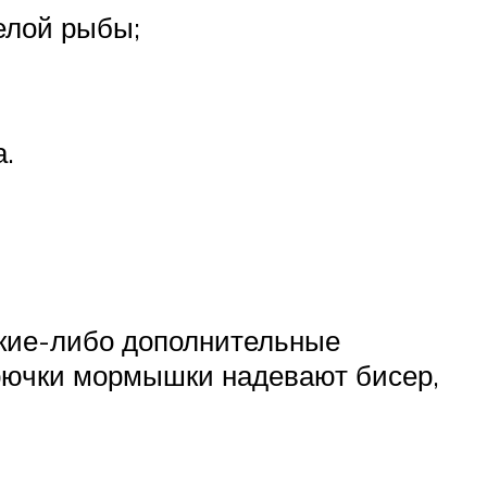
елой рыбы;
а.
акие-либо дополнительные
крючки мормышки надевают бисер,