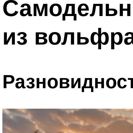
Самодель
из вольфр
Разновиднос