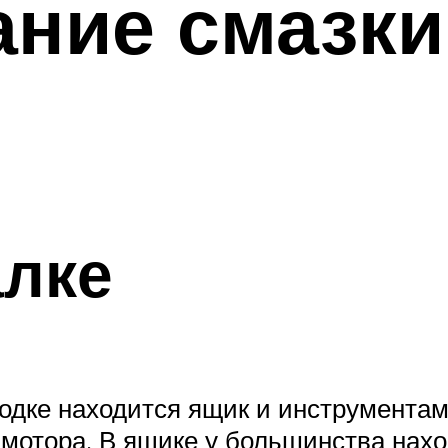
ание смазк
алке
одке находится ящик и инструментам
 мотора. В ящике у большинства нах