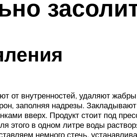
ьно засоли
яления
ют от внутренностей, удаляют жабры
рон, заполняя надрезы. Закладывают
ками вверх. Продукт стоит под пресс
я этого в одном литре воды растворя
оставляем немного стечь, устанавлив