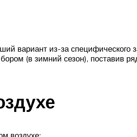
ий вариант из-за специфического за
бором (в зимний сезон), поставив р
оздухе
ом воздухе: