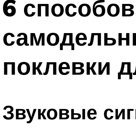
6 способов
самодельн
поклевки д
Звуковые си