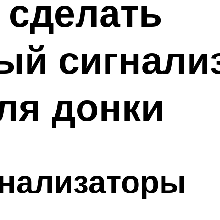
 сделать
ый сигнали
ля донки
гнализаторы