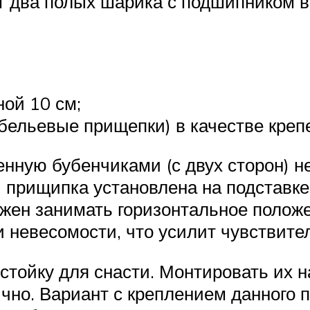
т два полых шарика с подшипником в
ой 10 см;
бельевые прищепки) в качестве креп
енную бубенчиками (с двух сторон) 
и прищипка установлена на подставке
лжен занимать горизонтальное полож
и невесомости, что усилит чувствите
 стойку для снасти. Монтировать их
ично. Вариант с креплением данного