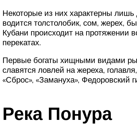
Некоторые из них характерны лишь д
водится толстолобик, сом, жерех, бы
Кубани происходит на протяжении вс
перекатах.
Первые богаты хищными видами рыб
славятся ловлей на жереха, голавл
«Сброс», «Замануха», Федоровский г
Река Понура