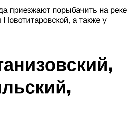
да приезжают порыбачить на реке
 Новотитаровской, а также у
танизовский,
ильский,