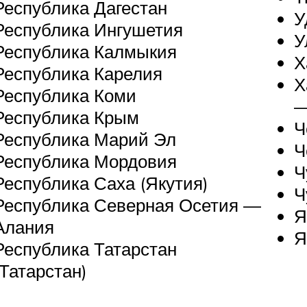
Республика Дагестан
У
Республика Ингушетия
У
Республика Калмыкия
Х
Республика Карелия
Х
Республика Коми
—
Республика Крым
Ч
Республика Марий Эл
Ч
Республика Мордовия
Ч
Республика Саха (Якутия)
Ч
Республика Северная Осетия —
Я
Алания
Я
Республика Татарстан
(Татарстан)