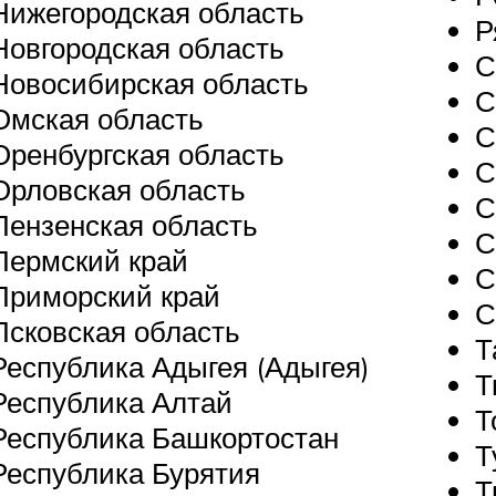
Нижегородская область
Р
Новгородская область
С
Новосибирская область
С
Омская область
С
Оренбургская область
С
Орловская область
С
Пензенская область
С
Пермский край
С
Приморский край
С
Псковская область
Т
Республика Адыгея (Адыгея)
Т
Республика Алтай
Т
Республика Башкортостан
Т
Республика Бурятия
Т