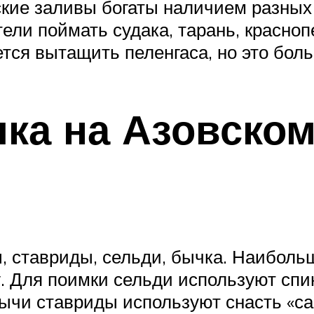
кие заливы богаты наличием разных
ли поймать судака, тарань, краснопер
тся вытащить пеленгаса, но это боль
ка на Азовском
ставриды, сельди, бычка. Наибольш
у. Для поимки сельди используют спи
бычи ставриды используют снасть «са