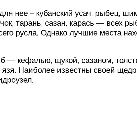
ля нее – кубанский усач, рыбец, шим
чок, тарань, сазан, карась — всех р
его русла. Однако лучшие места нах
 — кефалью, щукой, сазаном, толсто
я, язя. Наиболее известны своей щед
идроузел.