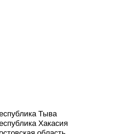
еспублика Тыва
еспублика Хакасия
остовская область