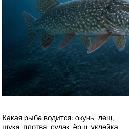
Какая рыба водится: окунь, лещ,
щука, плотва, судак, ёрш, уклейка,