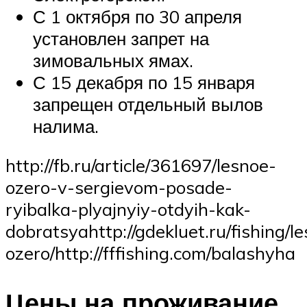
С 1 октября по 30 апреля
установлен запрет на
зимовальных ямах.
С 15 декабря по 15 января
запрещен отдельный вылов
налима.
http://fb.ru/article/361697/lesnoe-
ozero-v-sergievom-posade-
ryibalka-plyajnyiy-otdyih-kak-
dobratsyahttp://gdekluet.ru/fishing/l
ozero/http://fffishing.com/balashyha
Цены на проживание