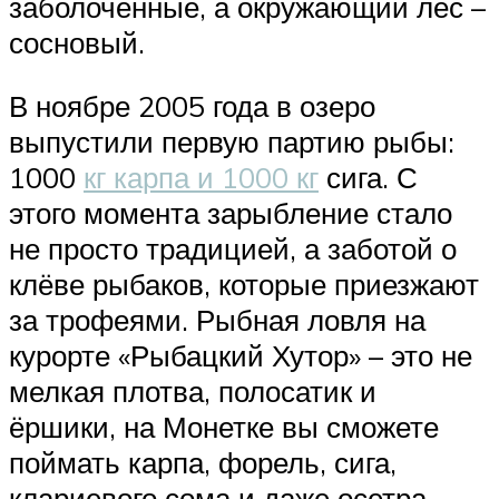
заболоченные, а окружающий лес –
сосновый.
В ноябре 2005 года в озеро
выпустили первую партию рыбы:
1000
кг карпа и 1000 кг
сига. С
этого момента зарыбление стало
не просто традицией, а заботой о
клёве рыбаков, которые приезжают
за трофеями. Рыбная ловля на
курорте «Рыбацкий Хутор» – это не
мелкая плотва, полосатик и
ёршики, на Монетке вы сможете
поймать карпа, форель, сига,
клариевого сома и даже осетра.