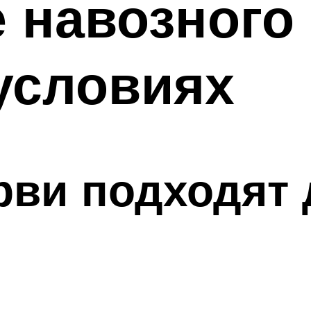
 навозного 
условиях
рви подходят 