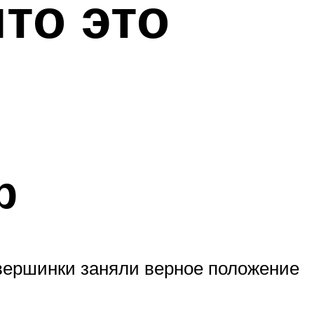
то это
р
вершинки заняли верное положение