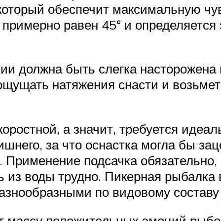
 который обеспечит максимальную ч
 примерно равен 45° и определяется
ии должна быть слегка насторожена 
 ощущать натяжения снасти и возьмет
оростной, а значит, требуется идеал
шнего, за что оснастка могла бы заце
й. Применение подсачка обязательно,
ь из воды трудно. Пикерная рыбалка 
разнообразными по видовому составу
ет массу положительных эмоций рыбо