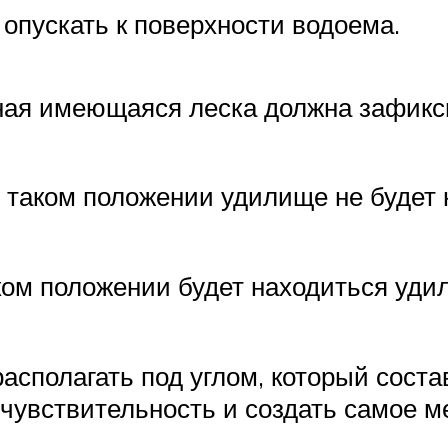
опускать к поверхности водоема.
вная имеющаяся леска должна зафикси
ри таком положении удилище не будет
аком положении будет находиться уди
сполагать под углом, который составл
увствительность и создать самое м