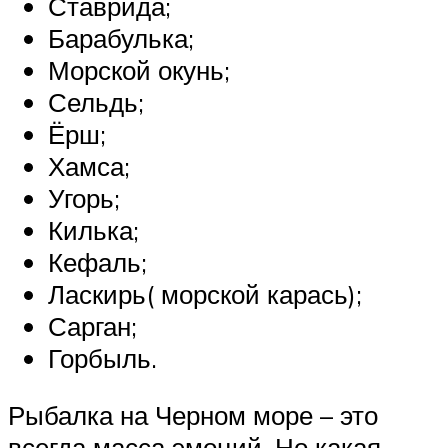
Ставрида;
Барабулька;
Морской окунь;
Сельдь;
Ёрш;
Хамса;
Угорь;
Килька;
Кефаль;
Ласкирь( морской карась);
Сарган;
Горбыль.
Рыбалка на Черном море – это
всегда масса эмоций. Но какая