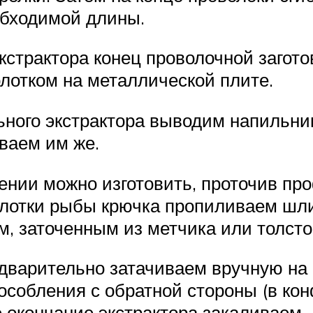
обходимой длины.
кстрактора конец проволочной загот
лотком на металлической плите.
ного экстрактора выводим напильни
ваем им же.
ении можно изготовить, проточив пр
 глотки рыбы крючка пропиливаем шл
 заточенным из метчика или толсто
дварительно затачиваем вручную на 
собления с обратной стороны (в кон
 окончание экстрактора закаливаем.