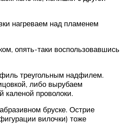
овки нагреваем над пламенем
ком, опять-таки воспользовавшись
офиль треугольным надфилем.
ицовкой, либо вырубаем
й каленой проволоки.
абразивном бруске. Острие
фигурации вилочки) тоже