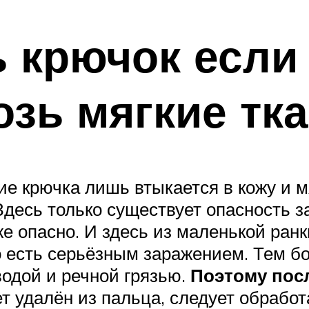
 крючок если
озь мягкие тк
рие крючка лишь втыкается в кожу и м
Здесь только существует опасность за
же опасно. И здесь из маленькой ра
то есть серьёзным заражением. Тем 
водой и речной грязью.
Поэтому посл
ет удалён из пальца, следует обрабо