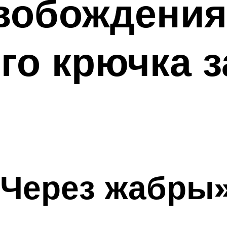
вобождения
го крючка з
«Через жабры