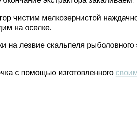
тор чистим мелкозернистой наждачно
им на оселке.
ки на лезвие скальпеля рыболовного 
ючка с помощью изготовленного
своим