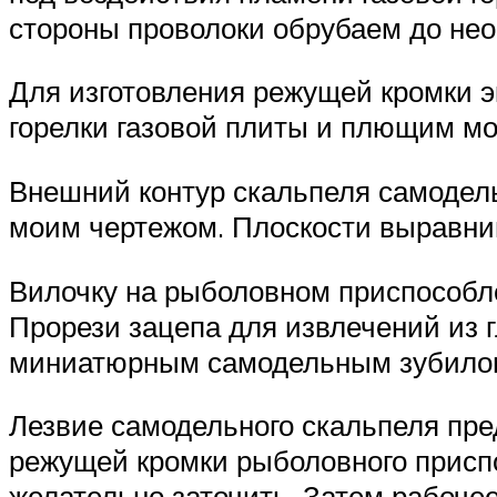
стороны проволоки обрубаем до не
Для изготовления режущей кромки э
горелки газовой плиты и плющим мо
Внешний контур скальпеля самодель
моим чертежом. Плоскости выравни
Вилочку на рыболовном приспособл
Прорези зацепа для извлечений из
миниатюрным самодельным зубилом,
Лезвие самодельного скальпеля пре
режущей кромки рыболовного приспо
желательно заточить. Затем рабочее