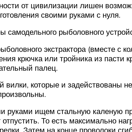
нности от цивилизации лишен возмож
зготовления своими руками с нуля.
ры самодельного рыболовного устройс
боловного экстрактора (вместе с ко
ения крючка или тройника из пасти к
зательный палец.
й вилки, которые и задействованы н
 произвольны.
ми руками ищем стальную каленую пр
 отпустить. То есть максимально наг
релки. Затем на конце проволоки сги