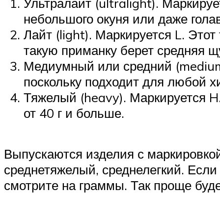
Ультралайт (ultralight). Маркир
небольшого окуня или даже гола
Лайт (light). Маркируется L. Это
такую приманку берет средняя щу
Медиумный или средний (medium)
поскольку подходит для любой хи
Тяжелый (heavy). Маркируется H.
от 40 г и больше.
Выпускаются изделия с маркировко
среднетяжелый, среднелегкий. Если
смотрите на граммы. Так проще буд