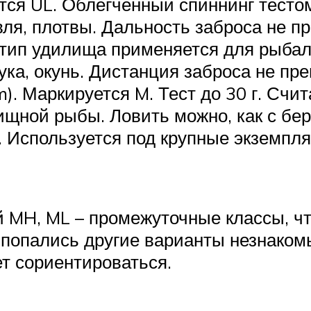
уется UL. Облегченный спиннинг тесто
вля, плотвы. Дальность заброса не п
т тип удилища применяется для рыбалк
ка, окунь. Дистанция заброса не пр
. Маркируется M. Тест до 30 г. Сч
щной рыбы. Ловить можно, как с берег
 Используется под крупные экземпля
й MH, ML – промежуточные классы, 
 попались другие варианты незнаком
ет сориентироваться.