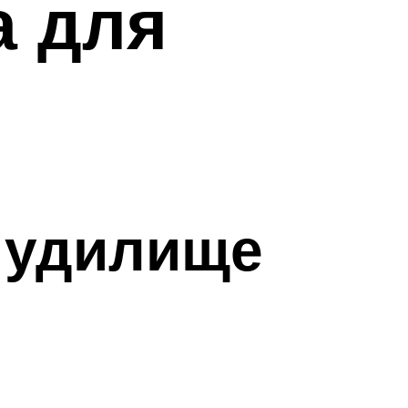
а для
 удилище