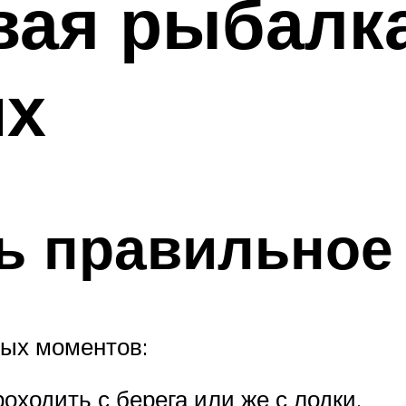
вая рыбалк
их
ть правильное
ных моментов:
оходить с берега или же с лодки.