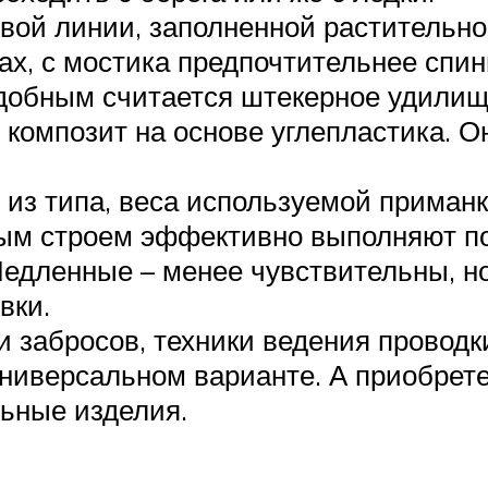
овой линии, заполненной растительно
ах, с мостика предпочтительнее спин
добным считается штекерное удилищ
композит на основе углепластика. О
 из типа, веса используемой приманк
рым строем эффективно выполняют по
едленные – менее чувствительны, но
вки.
и забросов, техники ведения провод
универсальном варианте. А приобрет
ьные изделия.