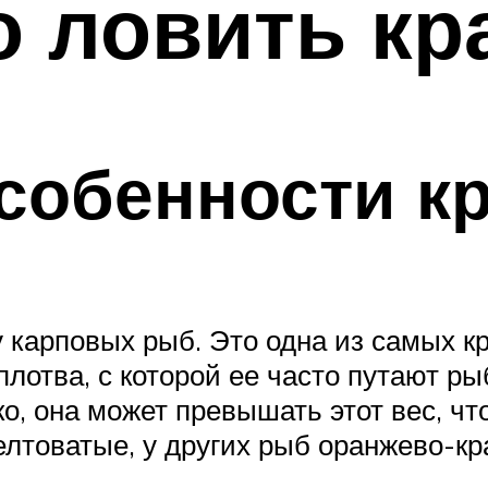
то ловить к
собенности к
 карповых рыб. Это одна из самых к
плотва, с которой ее часто путают р
ко, она может превышать этот вес, чт
желтоватые, у других рыб оранжево-кр