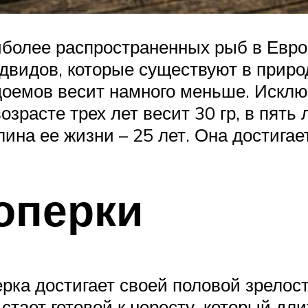
более распространенных рыб в Европ
одвидов, которые существуют в прир
одоемов весит намного меньше. Искл
озрасте трех лет весит 30 гр, в пять л
длина ее жизни – 25 лет. Она достигае
оперки
ерка достигает своей половой зрелос
 стает готовой к нересту, который дли