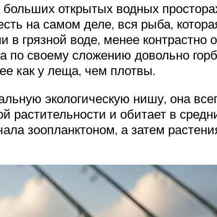
 больших открытых водных просторах
и есть на самом деле, вся рыба, кото
ли в грязной воде, менее контрастно 
а по своему сложению довольно горб
е как у леща, чем плотвы.
льную экологическую нишу, она все
ой растительности и обитает в средн
чала зоопланктоном, а затем растен