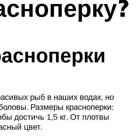
расноперку?
расноперки
расивых рыб в наших водах, но
ыболовы. Размеры красноперки:
обы достичь 1,5 кг. От плотвы
асный цвет.