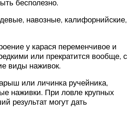
ыть бесполезно.
ждевые, навозные, калифорнийские,
роение у карася переменчивое и
 редкими или прекратится вообще, с
ие виды наживок.
парыш или личинка ручейника,
ые наживки. При ловле крупных
ий результат могут дать