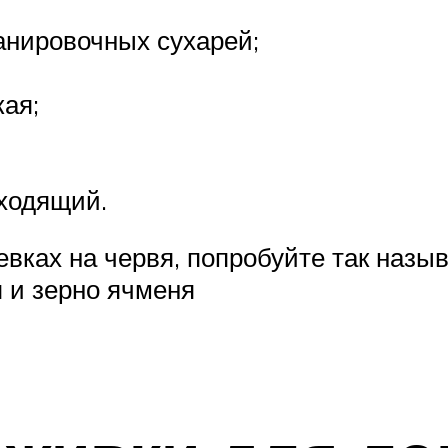
панировочных сухарей;
кая;
дходящий.
вках на червя, попробуйте так назы
я и зерно ячменя