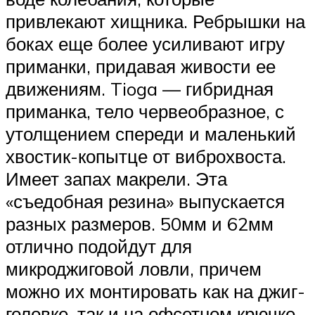
привлекают хищника. Ребрышки на
боках еще более усиливают игру
приманки, придавая живости ее
движениям. Tioga — гибридная
приманка, тело червеобразное, с
утолщением спереди и маленький
хвостик-копытце от виброхвоста.
Имеет запах макрели. Эта
«съедобная резина» выпускается
разных размеров. 50мм и 62мм
отлично подойдут для
микроджиговой ловли, причем
можно их монтировать как на джиг-
головке, так и на офсетном крючке.